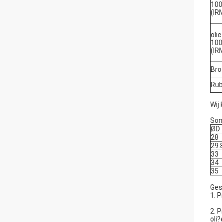
100
(IR
oli
100
(IR
Bro
Rub
Wij
Som
ØD
28
29.
33
34
35
Ges
1. 
2. 
oli