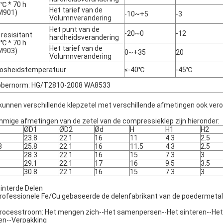
℃ * 70 h
Het tarief van de
M901)
-10~+5
-3
Volumnverandering
Het punt van de
-20~0
-12
e resisitant
hardheidsverandering
℃ * 70 h
Het tarief van de
M903)
0~+35
20
Volumnverandering
osheidstemperatuur
≤-40℃
-45℃
bernorm: HG/T2810-2008 WA8533
 kunnen verschillende klepzetel met verschillende afmetingen ook ver
mige afmetingen van de zetel van de compressieklep zijn hieronder:
ØD1
ØD2
Ød
H
H1
H2
23.8
22.1
16
11
4.3
2.5
8
25.8
22.1
16
11.5
4.3
2.5
28.3
22.1
16
15
7.3
3
29.1
22.1
17
16
9.5
3.5
30.8
22.1
16
15
7.3
3
interde Delen
Professionele Fe/Cu gebaseerde de delenfabrikant van de poedermetal
Processtroom: Het mengen zich--Het samenpersen--Het sinteren--Het
?en--Verpakking