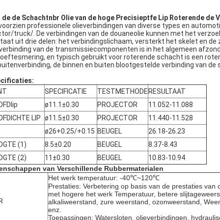
 de de Schachtnbr Olie van de hoge Precisieptfe Lip Roterende de
 voorzien professionele olieverbindingen van diverse types en automo
ctor/truck/. De verbindingen van de douaneolie kunnen met het verzo
taat uit drie delen: het verbindingslichaam, versterkt het skelet en de 
everbinding van de transmissiecomponenten is in het algemeen afzon
oeftesmering, en typisch gebruikt voor roterende schacht is een rotere
buitenverbinding, de binnen en buiten blootgestelde verbinding van de 
cificaties:
NT
SPECIFICATIE
TESTMETHODE
RESULTAAT
FDlip
ø11.1±0.30
PROJECTOR
11.052-11.088
FDICHTE LIP
ø11.5±0.30
PROJECTOR
11.440-11.528
ø26+0.25/+0.15
BEUGEL
26.18-26.23
OGTE (1)
8.5±0.20
BEUGEL
8.37-8.43
OGTE (2)
11±0.30
BEUGEL
10.83-10.94
enschappen van Verschillende Rubbermaterialen
Het werk temperatuur: -40℃~120℃
Prestaties: Verbetering op basis van de prestaties van 
met hogere het werk Temperatuur, betere slijtageweers
R
alkaliweerstand, zure weerstand, ozonweerstand, Weer
enz.
Toepassingen: Watersloten, olieverbindingen, hydrauli