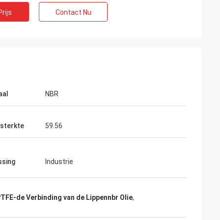
rijs
Contact Nu
aal
NBR
ar voor oud en
sterkte
59.56
ng voortzetten.
ssing
Industrie
TFE-de Verbinding van de Lippennbr Olie
,