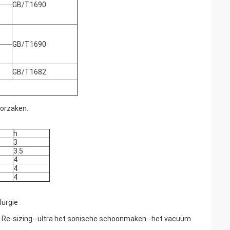
GB/T1690
GB/T1690
GB/T1682
oorzaken.
h
3
3.5
4
4
4
lurgie
 Re-sizing--ultra het sonische schoonmaken--het vacuüm