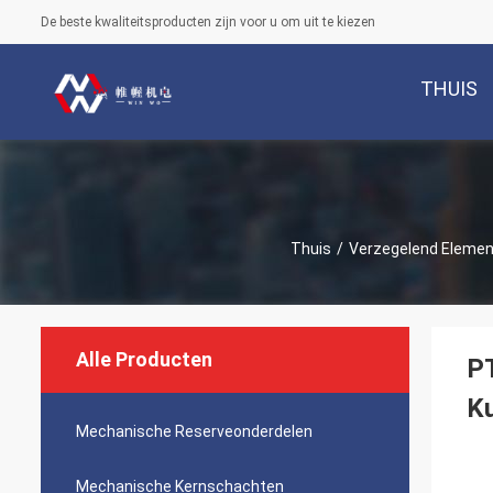
De beste kwaliteitsproducten zijn voor u om uit te kiezen
THUIS
Thuis
/
Verzegelend Elemen
Alle Producten
PT
Ku
Mechanische Reserveonderdelen
Mechanische Kernschachten