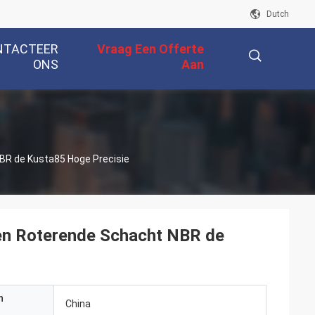
Dutch
NTACTEER
Vraag Een Offerte
ONS
Aan
描
NBR de Kusta85 Hoge Precisie
述
pen Roterende Schacht NBR de
n
China