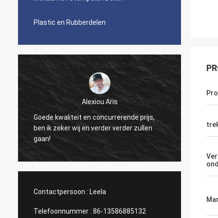
Plastic en Rubberdelen
PR
Pr
Alexiou Aris
Goede kwaliteit en concurrerende prijs,
Samen 
tre
ben ik zeker wij en verder verder zullen
vriende
gaan!
samen 
Ver
ond
Contactpersoon :
Leela
Mar
Telefoonnummer :
86-13586885132