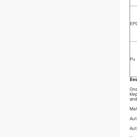
EP
Pu
Bes
Ons
kle
and
Mat
Aut
Aut