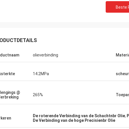
Beste P
ODUCTDETAILS
oductnaam
olieverbinding
Materi
Brian
Mike
oude het werk, houden wij van
Wij doen zaken met elka
ksterkte
14.2MPa
scheur
n elkaar, gemakkelijk om te krijgen
zullen onze samenwerki
met, zeer prettige samenwerking!
Kwaliteitspartner!
lengings @
265%
Toepa
erbreking
De roterende Verbinding van de Schachtnbr Olie
,
P
keren
De Verbinding van de hoge Precisienbr Olie