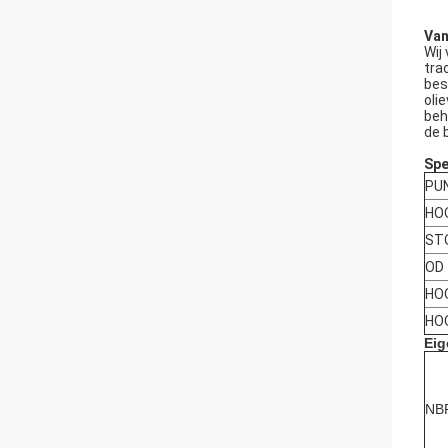
Van
Wij
tra
bes
oli
beh
de 
Spe
PU
HOO
STO
OD
HO
HO
Eig
NB