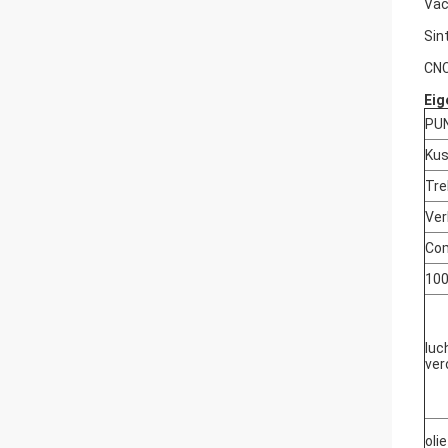
Va
Sin
CNC
Eig
PU
Kus
Tre
Ver
Co
100
luc
ver
oli