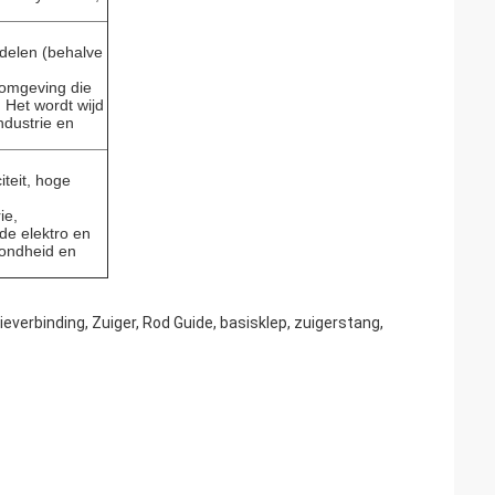
ddelen (behalve
komgeving die
 Het wordt wijd
ndustrie en
iteit, hoge
ie,
de elektro en
zondheid en
ieverbinding, Zuiger, Rod Guide, basisklep, zuigerstang,