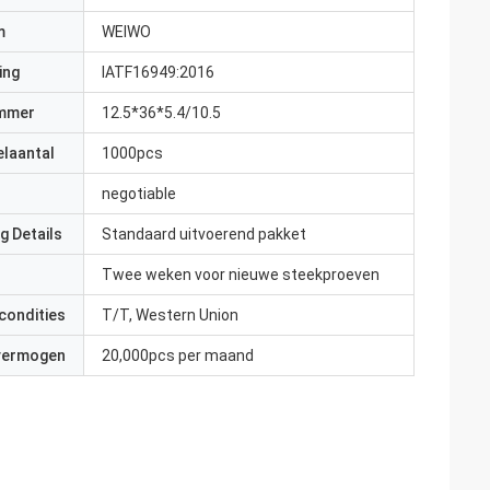
m
WEIWO
ing
IATF16949:2016
mmer
12.5*36*5.4/10.5
elaantal
1000pcs
negotiable
g Details
Standaard uitvoerend pakket
Twee weken voor nieuwe steekproeven
condities
T/T, Western Union
 vermogen
20,000pcs per maand