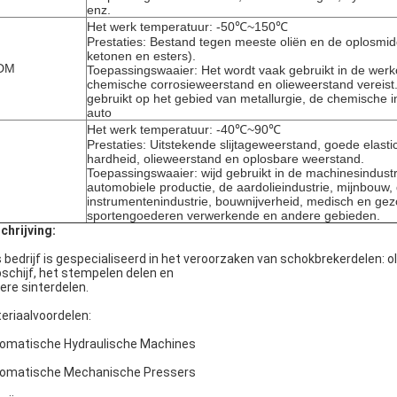
enz.
Het werk temperatuur: -50℃~150℃
Prestaties: Bestand tegen meeste oliën en de oplosmi
ketonen en esters).
DM
Toepassingswaaier: Het wordt vaak gebruikt in de wer
chemische corrosieweerstand en olieweerstand vereist.
gebruikt op het gebied van metallurgie, de chemische i
auto
Het werk temperatuur: -40℃~90℃
Prestaties: Uitstekende slijtageweerstand, goede elastic
hardheid, olieweerstand en oplosbare weerstand.
Toepassingswaaier: wijd gebruikt in de machinesindustr
automobiele productie, de aardolieindustrie, mijnbouw, 
instrumentenindustrie, bouwnijverheid, medisch en ge
sportengoederen verwerkende en andere gebieden.
chrijving:
 bedrijf is gespecialiseerd in het veroorzaken van schokbrekerdelen: ol
pschijf, het stempelen delen en
ere sinterdelen.
eriaalvoordelen:
omatische Hydraulische Machines
omatische Mechanische Pressers