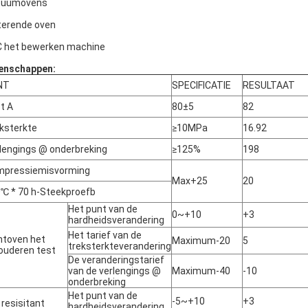
cuümovens
terende oven
 het bewerken machine
enschappen:
NT
SPECIFICATIE
RESULTAAT
t A
80±5
82
ksterkte
≥10MPa
16.92
lengings @ onderbreking
≥125%
198
mpressiemisvorming
Max+25
20
℃ * 70 h-Steekproefb
Het punt van de
0~+10
+3
hardheidsverandering
Het tarief van de
htoven het
Maximum-20
5
treksterkteverandering
ouderen test
De veranderingstarief
van de verlengings @
Maximum-40
-10
onderbreking
Het punt van de
-5~+10
+3
e resisitant
hardheidsverandering