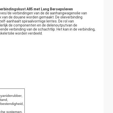
 Verbindingskust A85 met Lang Beroepsleven
tives/de verbindingen van de de aanhangwagenolie van
ek van de douane worden gemaakt. De olieverbinding
zelf-aanhaalt spiraalvormige lentes. De rol van
derlijk de componenten en de delenoutputvan de
nde verbinding van de schachtlip. Het kan in de verbinding,
skeletolie worden verdeeld.
cyaniderubber,
tand,
bestendigheid,
sche systemen,