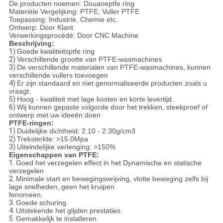
De producten noemen: Douaneptfe ring
Materiële Vergelijking: PTFE, Vuller PTFE
Toepassing: Industrie, Chemie etc.
Ontwerp: Door Klant
Verwerkingsprocédé: Door CNC Machine
Beschrijving:
1)
Goede kwaliteitsptfe ring
2)
Verschillende grootte van PTFE-wasmachines
3)
De verschillende materialen van PTFE-wasmachines, kunnen
verschillende vullers toevoegen
4)
Er zijn standaard en niet genormaliseerde producten zoals u
vraagt.
5)
Hoog - kwaliteit met lage kosten en korte levertijd.
6)
Wij kunnen gepaste volgorde door het trekken, steekproef of
ontwerp met uw ideeën doen
PTFE-ringen:
1)
Duidelijke dichtheid: 2.10 - 2.30g/cm3
2)
Treksterkte: >15.0Mpa
3)
Uiteindelijke verlenging: >150%
Eigenschappen van PTFE:
1.
Goed het verzegelen effect in het Dynamische en statische
verzegelen
2.
Minimale start en bewegingswrijving, vlotte beweging zelfs bij
lage snelheden, geen het kruipen
fenomeen.
3.
Goede schuring.
4.
Uitstekende het glijden prestaties.
5.
Gemakkelijk te installeren