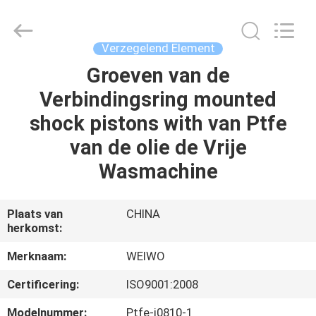
WeiWo
Electromechanical
Tech
Co.,Ltd..
All
Verzegelend Element
Rights
Reserved.
Groeven van de
HUIS
Verbindingsring mounted
PRODUCTEN
shock pistons with van Ptfe
van de olie de Vrije
ONGEVEER
Wasmachine
ONS
Plaats van
CHINA
herkomst:
FABRIEKSREIS
Merknaam:
WEIWO
KWALITEITSCONTROLE
Certificering:
ISO9001:2008
Modelnummer:
Ptfe-j0810-1