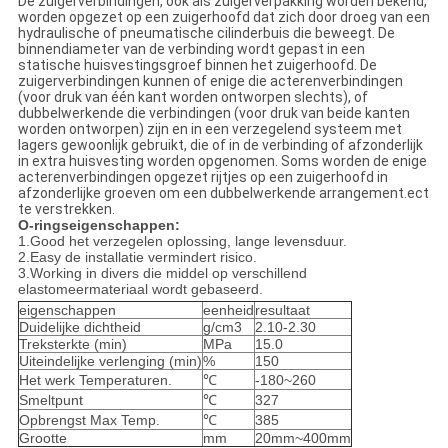
De zuigerverbindingen, ook als zuigerverpakking worden bekend,
worden opgezet op een zuigerhoofd dat zich door droeg van een
hydraulische of pneumatische cilinderbuis die beweegt. De
binnendiameter van de verbinding wordt gepast in een
statische huisvestingsgroef binnen het zuigerhoofd. De
zuigerverbindingen kunnen of enige die acterenverbindingen
(voor druk van één kant worden ontworpen slechts), of
dubbelwerkende die verbindingen (voor druk van beide kanten
worden ontworpen) zijn en in een verzegelend systeem met
lagers gewoonlijk gebruikt, die of in de verbinding of afzonderlijk
in extra huisvesting worden opgenomen. Soms worden de enige
acterenverbindingen opgezet rijtjes op een zuigerhoofd in
afzonderlijke groeven om een dubbelwerkende arrangement.ect
te verstrekken.
O-ringseigenschappen:
1.Good het verzegelen oplossing, lange levensduur.
2.Easy de installatie vermindert risico.
3.Working in divers die middel op verschillend
elastomeermateriaal wordt gebaseerd.
eigenschappen
eenheid
resultaat
Duidelijke dichtheid
g/cm3
2.10-2.30
Treksterkte (min)
MPa
15.0
Uiteindelijke verlenging (min)
%
150
Het werk Temperaturen.
℃
-180~260
Smeltpunt
℃
327
Opbrengst Max Temp.
℃
385
Grootte
mm
20mm~400mm