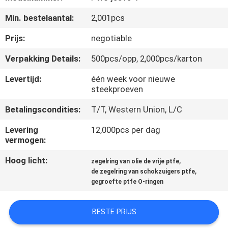
CONTACTEER
Min. bestelaantal:
2,001pcs
ONS
Prijs:
negotiable
VERZOEK
Verpakking Details:
500pcs/opp, 2,000pcs/karton
OM
Levertijd:
één week voor nieuwe
EEN
steekproeven
CITAAT
Betalingscondities:
T/T, Western Union, L/C
Levering
12,000pcs per dag
SITEMAP
vermogen:
Hoog licht:
,
zegelring van olie de vrije ptfe
PRIVACY
,
de zegelring van schokzuigers ptfe
gegroefte ptfe O-ringen
POLICY
BESTE PRIJS