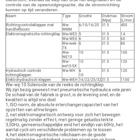
controle van de opeenvolgingsactie, die de stroomrichting
kunnen op tijd veranderen.
Naam
Type
Grootte
Drukmax.
Stroom
(Mpa)
(L/min.)
Richtingcontrolekleppen met
Ww-
6/10/16/25
31.5
450
handhefboom
WMM
Elektromagnetische richtingklep
Ww-WE5
5
31.5
14
Ww-WE6
6
31.5
60
Ww-we6-
6
31.5
80
7X
Ww-
10
31.5
100
WE10
Ww-
10
31.5
120
we10-5X
Hydraulisch controle
Ww-WH
6
31.5
120
richtingkleppen
10
Elektrohydraulisch kleppen
Ww-WEH
16/22/25/32
31.5
1100
Ww-wij-10 Solenoïde van de reeks de richtingklep
Wij zijn bezig geweest met pneumatische hydraulica vele jaren.
De schaal van de fabriek is groot, is de levering snel, en de
kwaliteit is altijd ons doel.
1, ISO-norm, de absolute interchangercapaciteit van het
opzetten van afmetingen.
2, nat elektromagnetisch ontwerp voor zich het bewegen
regelmatig zonder effect, met geringe geluidssterkte.
3,50Hz, gemeenschappelijke eind het eindlijn van 60Hz, het
aantal cycli om verschillende problemen op te lossen.
4, het elektromagnetische rollichaam en de goede
hittedissipatie, vochtigheid, soorten spoel aan op hoge