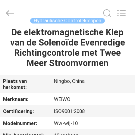
WeiWo
Electromechanical
Tech
Co.,Ltd..
All
Hydraulische Controlekleppen
Rights
Reserved.
De elektromagnetische Klep
HUIS
van de Solenoïde Evenredige
PRODUCTEN
Richtingcontrole met Twee
Meer Stroomvormen
ONGEVEER
ONS
Plaats van
Ningbo, China
herkomst:
FABRIEKSREIS
Merknaam:
WEIWO
Certificering:
ISO9001:2008
KWALITEITSCONTROLE
Modelnummer:
Ww-wij-10