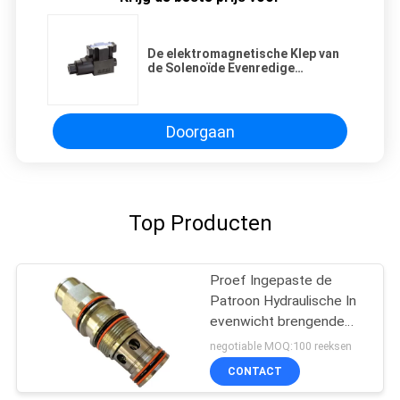
De elektromagnetische Klep van
de Solenoïde Evenredige
Richtingcontrole met Twee Meer
Stroomvormen
Doorgaan
Top Producten
Proef Ingepaste de
Patroon Hydraulische In
evenwicht brengende
Klep van Operated
negotiable MOQ:100 reeksen
Hydraulic Control
CONTACT
Kleppen