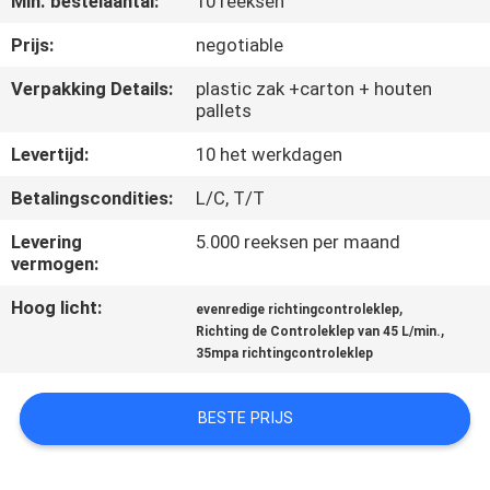
Min. bestelaantal:
10 reeksen
CONTACTEER
ONS
Prijs:
negotiable
Verpakking Details:
plastic zak +carton + houten
pallets
VERZOEK
OM
Levertijd:
10 het werkdagen
EEN
Betalingscondities:
L/C, T/T
CITAAT
Levering
5.000 reeksen per maand
vermogen:
SITEMAP
Hoog licht:
,
evenredige richtingcontroleklep
,
Richting de Controleklep van 45 L/min.
35mpa richtingcontroleklep
PRIVACY
POLICY
BESTE PRIJS